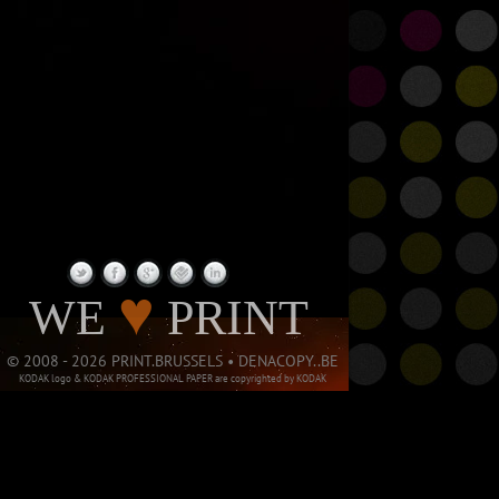
PAGE NOT
♥
WE
PRINT
© 2008 - 2026 PRINT.BRUSSELS • DENACOPY..BE
KODAK logo & KODAK PROFESSIONAL PAPER are copyrighted by KODAK