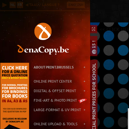
Online B2B Printing Service in Brussels, with Small & Large Format P
▶
NL
FR
◀ TAAL / LANGUE ?
ENGLISH
Contact: info@print.brussels - Address: Carton de Wiart 152, 1090 Br
<
<< CLICK HE
⛶
⛶
⌕
🎂 15 !
SPECIAL PRINT PRICES FOR SCHOOL
ABOUT PRINT.BRUSSELS
+
ONLINE PRINT CENTER
+
DIGITAL & OFFSET PRINT
+
FINE-ART & PHOTO PRINT
LARGE-FORMAT & UV PRINT
+
ONLINE UPLOAD & TOOLS
+