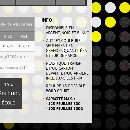
INFO :
RE-O BINDING
RE-O BINDING
·
DISPONIBLE EN
ARGENT, NOIR ET BLANC
6-50
6-50
+51
+51
·
AUTRES COULEURS
SEULEMENT EN
€ 3,19
€ 3,75
€ 2,98
€ 3,50
€ 3,75
€ 3,50
GRANDES QUANTITÉES
ET SUR DEMANDE
jusqu'à 300 feuilles
jusqu'à 300 feuilles
·
PLASTIQUE TRANSP.
ble à partir de 2014
ble à partir de 2014
ET/OU CARTON
DEVANT ET/OU ARRIÈRE
INCL. DANS LES PRIX
POUR
15%
·
RELIURE A3 POSSIBLE
BORD COURT !
ÉDUCTION
TUDIANTS
·
CAPACITÉ MAX. :
& PROFS
ÉCOLE
- 125 FEUILLES 80G
- 100 FEUILLES 100G