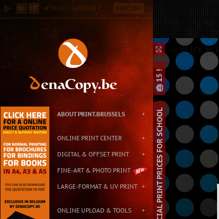
Online B2B Printing Service in Brussels, with Small & Large Format P
▶
NL
FR
◀ TAAL / LANGUE ?
ENGLISH
Contact: info@print.brussels - Address: Carton de Wiart 152, 1090 Br
<
<< CLICK HE
⛶
⛶
⌕
🎂 15 !
SPECIAL PRINT PRICES FOR SCHOOL
ABOUT PRINT.BRUSSELS
+
ONLINE PRINT CENTER
+
DIGITAL & OFFSET PRINT
+
FINE-ART & PHOTO PRINT
LARGE-FORMAT & UV PRINT
+
ONLINE UPLOAD & TOOLS
+