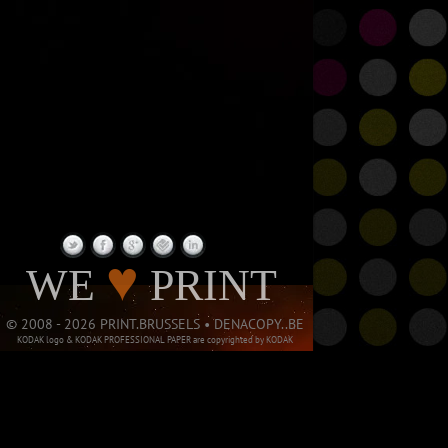
PAGE NOT
♥
WE
PRINT
© 2008 - 2026 PRINT.BRUSSELS • DENACOPY..BE
KODAK logo & KODAK PROFESSIONAL PAPER are copyrighted by KODAK