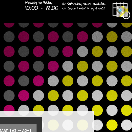
AT | A2 ➙ A0+ |