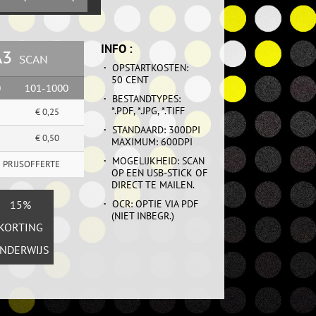
INFO :
A3
A3
SCAN
SCAN
·
OPSTARTKOSTEN:
50 CENT
0
0
101-1000
101-1000
·
BESTANDTYPES:
*.PDF, *.JPG, *.TIFF
25
€ 0,213
€ 0,25
,50
€ 0,25
·
STANDAARD: 300DPI
38
€ 0,425
€ 0,50
MAXIMUM: 600DPI
,75
€ 0,50
·
MOGELIJKHEID: SCAN
 PRIJSOFFERTE
 PRIJSOFFERTE
OP EEN USB-STICK OF
DIRECT TE MAILEN.
·
OCR: OPTIE VIA PDF
VOOR
15%
(NIET INBEGR.)
TUDENTEN
KORTING
NDERWIJS
& PROFS