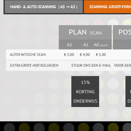
HAND- & AUTO-SCANNING | A5 ➙ A3 |
SCANNING GROOT-FORMA
PLAN
PLAN
PO
PO
SCAN
SCAN
A2
A2
A1
A1
A0
A0
(=1m²)
(=1m²)
AUTOMATISCHE SCAN
€ 3,00
€ 2,55
€ 4,00
€ 3,40
€ 5,00
€ 4,25
€ 3,00
€ 4,00
€ 5,00
EXTRA GROTE HOEVEELHEDEN
STUUR ONS EEN E-MAIL
STUUR ONS EEN E-MAIL
VOOR EEN
VOOR EEN
VOOR
15%
STUDENTEN
KORTING
S
ONDERWIJS
& PROFS
O