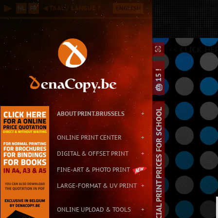
Online B2B Printing Service in Brussels, with Small & Large Format P
▶
NL
FR
◀ TAAL / LANGUE ?
ENGLISH
Contact: info@print.brussels - Address: Carton de Wiart 152, 1090 Br
<
<< CLICK HE
⛶
⛶
⌕
🎂 15 !
SPECIAL PRINT PRICES FOR SCHOOL
ABOUT PRINT.BRUSSELS
+
ONLINE PRINT CENTER
+
DIGITAL & OFFSET PRINT
+
FINE-ART & PHOTO PRINT
LARGE-FORMAT & UV PRINT
+
ONLINE UPLOAD & TOOLS
+