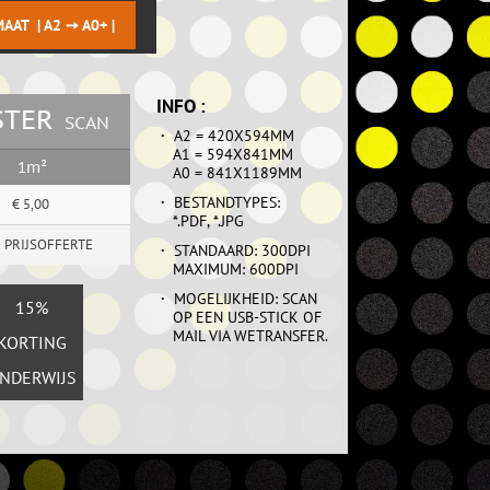
AT | A2 ➙ A0+ |
INFO :
STER
STER
SCAN
SCAN
·
A2 = 420X594MM
A1 = 594X841MM
1m²
1m²
A0 = 841X1189MM
·
BESTANDTYPES:
€ 5,00
€ 4,25
€ 5,00
*.PDF, *.JPG
 PRIJSOFFERTE
 PRIJSOFFERTE
·
STANDAARD: 300DPI
MAXIMUM: 600DPI
·
MOGELIJKHEID: SCAN
VOOR
15%
OP EEN USB-STICK OF
MAIL VIA WETRANSFER.
TUDENTEN
KORTING
NDERWIJS
& PROFS